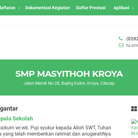
daftaran
Dokumentasi Kegiatan
Daftar Prestasi
Aplikasi
(028
tu.s
SMP MASYITHOH KROYA
Jalan Merak No 28, Bajing Kulon, Kroya, Cilacap
gantar
pala Sekolah
alaikum wr.wb. Puji syukur kepada Alloh SWT, Tuhan
 yang telah memberikan rahmat dan anugerahNya