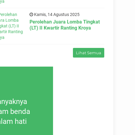
Kamis, 14 Agustus 2025
Perolehan Juara Lomba Tingkat
(LT) II Kwartir Ranting Kroya
Lihat Semua
banyaknya
"...Esensi dari ilmu adalah un
lam benda
ketaa
alam hati
oleh
Ima