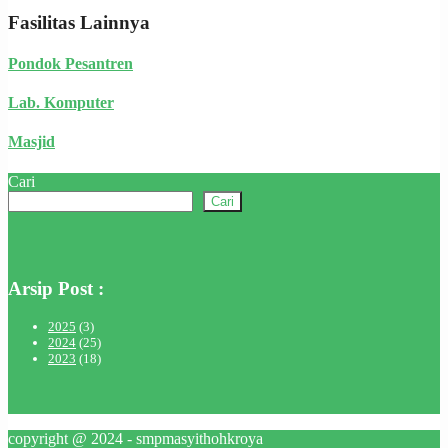
Fasilitas Lainnya
Pondok Pesantren
Lab. Komputer
Masjid
Cari
Cari
Arsip Post :
2025
(3)
2024
(25)
2023
(18)
copyright @ 2024 - smpmasyithohkroya