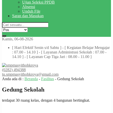
Ujian Seleksi PPDB
Absensi
Unduh File
Saran dan Masukan
Kamis, 06-08-2026
[ Hari Efektif Senin s/d Sabtu ] - [ Kegiatan Belajar Mengajar
: 07.00 - 14.10 ] - [ Layanan Administrasi Sekolah : 07.00 -
14.10 ] - [ Layanan Cap Tiga Jari : 08.00 - 11.00 ]
(0282) 494388
tu.smpmasyithohkroya@gmail.com
Anda ada di :
Beranda
-
Fasilitas
-
Gedung Sekolah
Gedung Sekolah
terdapat 30 ruang kelas, dengan 4 bangunan bertingkat.