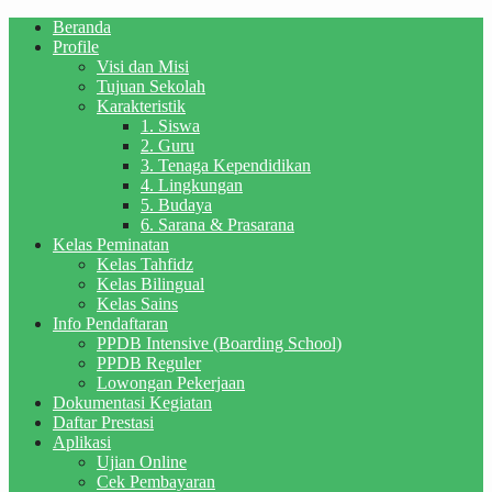
Beranda
Profile
Visi dan Misi
Tujuan Sekolah
Karakteristik
1. Siswa
2. Guru
3. Tenaga Kependidikan
4. Lingkungan
5. Budaya
6. Sarana & Prasarana
Kelas Peminatan
Kelas Tahfidz
Kelas Bilingual
Kelas Sains
Info Pendaftaran
PPDB Intensive (Boarding School)
PPDB Reguler
Lowongan Pekerjaan
Dokumentasi Kegiatan
Daftar Prestasi
Aplikasi
Ujian Online
Cek Pembayaran