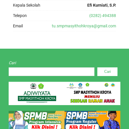
Kepala Sekolah
Efi Kurniati, S.P.
Telepon
(0282) 494388
Email
tu.smpmasyithohkroya@gmail.com
Cari
Cari