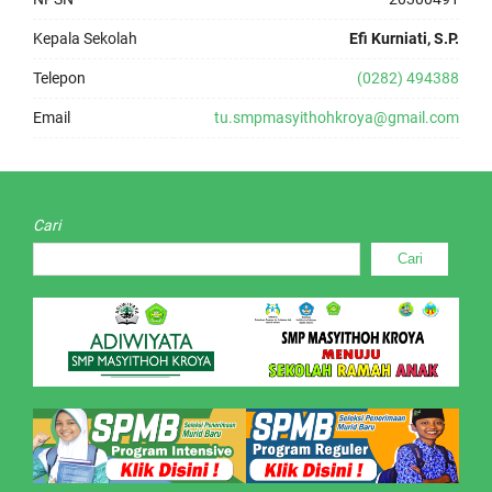
Kepala Sekolah
Efi Kurniati, S.P.
Telepon
(0282) 494388
Email
tu.smpmasyithohkroya@gmail.com
Cari
Cari