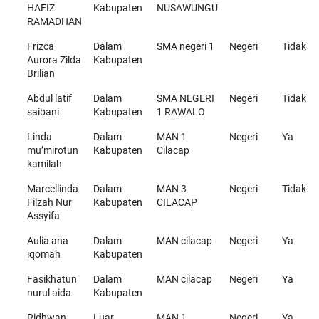
HAFIZ
Kabupaten
NUSAWUNGU
RAMADHAN
Frizca
Dalam
SMA negeri 1
Negeri
Tidak
Aurora Zilda
Kabupaten
Brilian
Abdul latif
Dalam
SMA NEGERI
Negeri
Tidak
saibani
Kabupaten
1 RAWALO
Linda
Dalam
MAN 1
Negeri
Ya
mu’mirotun
Kabupaten
Cilacap
kamilah
Marcellinda
Dalam
MAN 3
Negeri
Tidak
Filzah Nur
Kabupaten
CILACAP
Assyifa
Aulia ana
Dalam
MAN cilacap
Negeri
Ya
iqomah
Kabupaten
Fasikhatun
Dalam
MAN cilacap
Negeri
Ya
nurul aida
Kabupaten
Ridhwan
Luar
MAN 1
Negeri
Ya