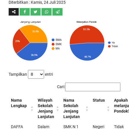
Diterbitkan :
Kamis, 24 Juli 2025
Tampilkan
entri
Cari:
Nama
Wilayah
Nama
Status
Apakah
Lengkap
Sekolah
Sekolah
melanju
Jenjang
Jenjang
Pondok
Lanjutan
Lanjutan
DAFFA
Dalam
SMK N 1
Negeri
Tidak