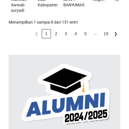
Awwab
Kabupaten
BANYUMAS
suryadi
Menampilkan 1 sampai 8 dari 151 entri
…
❮
1
2
3
4
5
19
❯