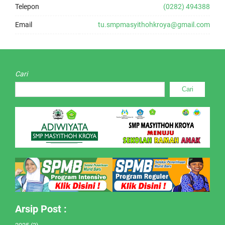
Telepon
(0282) 494388
Email
tu.smpmasyithohkroya@gmail.com
Cari
Cari
Arsip Post :