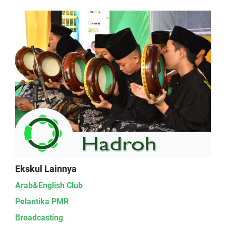
Ekskul Lainnya
Arab&English Club
Pelantika PMR
Broadcasting