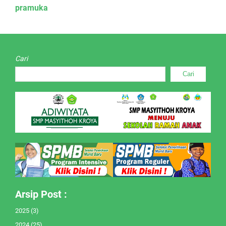
pramuka
Cari
Cari
Arsip Post :
2025
(3)
2024
(25)