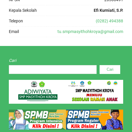
Kepala Sekolah
Efi Kurniati, S.P.
Telepon
(0282) 494388
Email
tu.smpmasyithohkroya@gmail.com
Cari
Cari