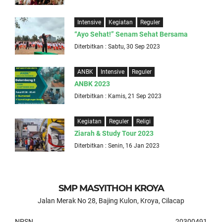
Intensive
Kegiatan
Reguler
“Ayo Sehat!” Senam Sehat Bersama
Diterbitkan : Sabtu, 30 Sep 2023
ANBK
Intensive
Reguler
ANBK 2023
Diterbitkan : Kamis, 21 Sep 2023
Kegiatan
Reguler
Religi
Ziarah & Study Tour 2023
Diterbitkan : Senin, 16 Jan 2023
SMP MASYITHOH KROYA
Jalan Merak No 28, Bajing Kulon, Kroya, Cilacap
NPSN
20300491