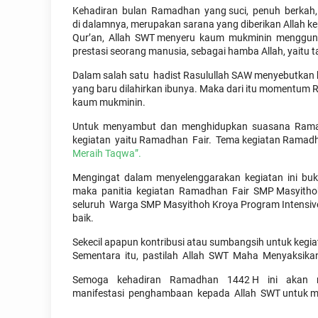
Kehadiran bulan Ramadhan yang suci, penuh berkah,
di dalamnya, merupakan sarana yang diberikan Allah 
Qur’an, Allah SWT menyeru kaum mukminin menggun
prestasi seorang manusia, sebagai hamba Allah, yaitu 
Dalam salah satu hadist Rasulullah SAW menyebutkan
yang baru dilahirkan ibunya. Maka dari itu momentum R
kaum mukminin.
Untuk menyambut dan menghidupkan suasana Ramadh
kegiatan yaitu Ramadhan Fair. Tema kegiatan Ramadha
Meraih Taqwa”.
Mengingat dalam menyelenggarakan kegiatan ini buk
maka panitia kegiatan Ramadhan Fair SMP Masyithoh
seluruh Warga SMP Masyithoh Kroya Program Intensive un
baik.
Sekecil apapun kontribusi atau sumbangsih untuk kegiat
Sementara itu, pastilah Allah SWT Maha Menyaksikan 
Semoga kehadiran Ramadhan 1442 H ini akan men
manifestasi penghambaan kepada Allah SWT untuk m