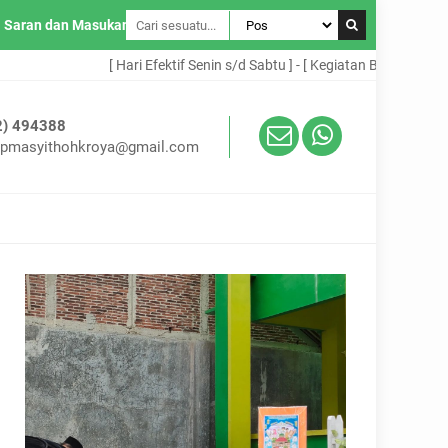
Saran dan Masukan
[ Hari Efektif Senin s/d Sabtu ] - [ Kegiatan Belajar Mengajar 
2) 494388
mpmasyithohkroya@gmail.com