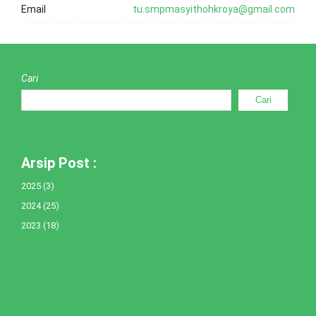
Email
tu.smpmasyithohkroya@gmail.com
Cari
Cari
Arsip Post :
2025
(3)
2024
(25)
2023
(18)