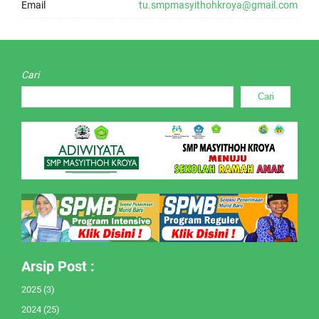
Email
tu.smpmasyithohkroya@gmail.com
Cari
Cari
Arsip Post :
2025
(3)
2024
(25)