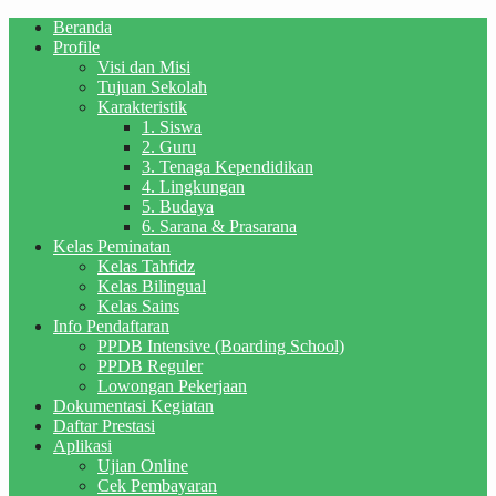
Beranda
Profile
Visi dan Misi
Tujuan Sekolah
Karakteristik
1. Siswa
2. Guru
3. Tenaga Kependidikan
4. Lingkungan
5. Budaya
6. Sarana & Prasarana
Kelas Peminatan
Kelas Tahfidz
Kelas Bilingual
Kelas Sains
Info Pendaftaran
PPDB Intensive (Boarding School)
PPDB Reguler
Lowongan Pekerjaan
Dokumentasi Kegiatan
Daftar Prestasi
Aplikasi
Ujian Online
Cek Pembayaran