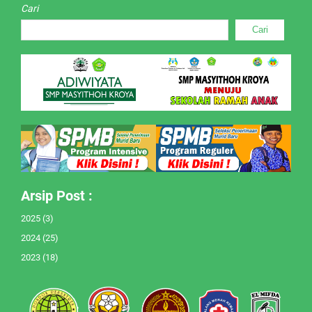
Cari
Cari
Arsip Post :
2025
(3)
2024
(25)
2023
(18)