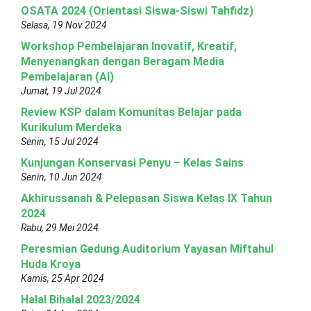
OSATA 2024 (Orientasi Siswa-Siswi Tahfidz)
Selasa, 19 Nov 2024
Workshop Pembelajaran Inovatif, Kreatif,
Menyenangkan dengan Beragam Media
Pembelajaran (AI)
Jumat, 19 Jul 2024
Review KSP dalam Komunitas Belajar pada
Kurikulum Merdeka
Senin, 15 Jul 2024
Kunjungan Konservasi Penyu – Kelas Sains
Senin, 10 Jun 2024
Akhirussanah & Pelepasan Siswa Kelas IX Tahun
2024
Rabu, 29 Mei 2024
Peresmian Gedung Auditorium Yayasan Miftahul
Huda Kroya
Kamis, 25 Apr 2024
Halal Bihalal 2023/2024