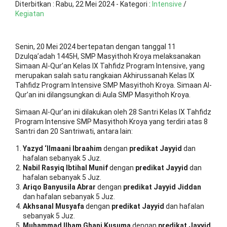
Diterbitkan :
Rabu, 22 Mei 2024
- Kategori :
Intensive
/
Kegiatan
Senin, 20 Mei 2024 bertepatan dengan tanggal 11
Dzulqa’adah 1445H, SMP Masyithoh Kroya melaksanakan
Simaan Al-Qur’an Kelas IX Tahfidz Program Intensive, yang
merupakan salah satu rangkaian Akhirussanah Kelas IX
Tahfidz Program Intensive SMP Masyithoh Kroya. Simaan Al-
Qur’an ini dilangsungkan di Aula SMP Masyithoh Kroya.
Simaan Al-Qur’an ini dilakukan oleh 28 Santri Kelas IX Tahfidz
Program Intensive SMP Masyithoh Kroya yang terdiri atas 8
Santri dan 20 Santriwati, antara lain:
Yazyd ‘Ilmaani Ibraahim
dengan
predikat Jayyid
dan
hafalan sebanyak 5 Juz.
Nabil Rasyiq Ibtihal Munif
dengan
predikat Jayyid
dan
hafalan sebanyak 5 Juz.
Ariqo Banyusila Abrar
dengan
predikat Jayyid
Jiddan
dan hafalan sebanyak 5 Juz.
Akhsanal Musyafa
dengan
predikat Jayyid
dan hafalan
sebanyak 5 Juz.
Muhammad Ilham Ghani Kusuma
dengan
predikat Jayyid