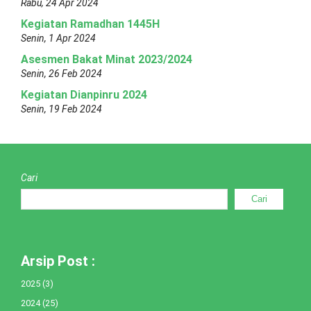
Rabu, 24 Apr 2024
Kegiatan Ramadhan 1445H
Senin, 1 Apr 2024
Asesmen Bakat Minat 2023/2024
Senin, 26 Feb 2024
Kegiatan Dianpinru 2024
Senin, 19 Feb 2024
Cari
Cari
Arsip Post :
2025
(3)
2024
(25)